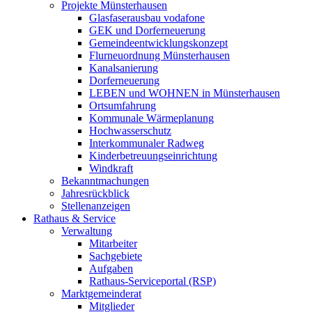
Projekte Münsterhausen
Glasfaserausbau vodafone
GEK und Dorferneuerung
Gemeindeentwicklungskonzept
Flurneuordnung Münsterhausen
Kanalsanierung
Dorferneuerung
LEBEN und WOHNEN in Münsterhausen
Ortsumfahrung
Kommunale Wärmeplanung
Hochwasserschutz
Interkommunaler Radweg
Kinderbetreuungseinrichtung
Windkraft
Bekanntmachungen
Jahresrückblick
Stellenanzeigen
Rathaus & Service
Verwaltung
Mitarbeiter
Sachgebiete
Aufgaben
Rathaus-Serviceportal (RSP)
Marktgemeinderat
Mitglieder