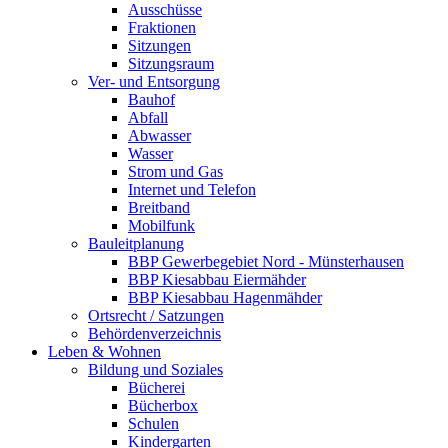
Ausschüsse
Fraktionen
Sitzungen
Sitzungsraum
Ver- und Entsorgung
Bauhof
Abfall
Abwasser
Wasser
Strom und Gas
Internet und Telefon
Breitband
Mobilfunk
Bauleitplanung
BBP Gewerbegebiet Nord - Münsterhausen
BBP Kiesabbau Eiermähder
BBP Kiesabbau Hagenmähder
Ortsrecht / Satzungen
Behördenverzeichnis
Leben & Wohnen
Bildung und Soziales
Bücherei
Bücherbox
Schulen
Kindergarten