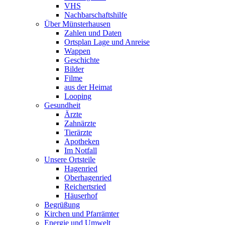
VHS
Nachbarschaftshilfe
Über Münsterhausen
Zahlen und Daten
Ortsplan Lage und Anreise
Wappen
Geschichte
Bilder
Filme
aus der Heimat
Looping
Gesundheit
Ärzte
Zahnärzte
Tierärzte
Apotheken
Im Notfall
Unsere Ortsteile
Hagenried
Oberhagenried
Reichertsried
Häuserhof
Begrüßung
Kirchen und Pfarrämter
Energie und Umwelt