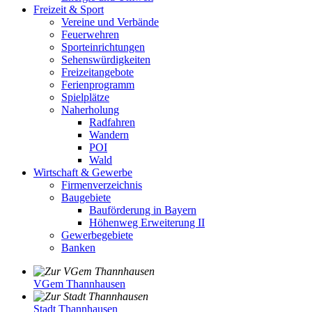
Freizeit & Sport
Vereine und Verbände
Feuerwehren
Sporteinrichtungen
Sehenswürdigkeiten
Freizeitangebote
Ferienprogramm
Spielplätze
Naherholung
Radfahren
Wandern
POI
Wald
Wirtschaft & Gewerbe
Firmenverzeichnis
Baugebiete
Bauförderung in Bayern
Höhenweg Erweiterung II
Gewerbegebiete
Banken
VGem Thannhausen
Stadt Thannhausen