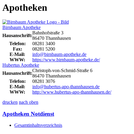
Apotheken
Birnbaum Apotheke
Bahnhofstraße 3
Hausanschrift:
86470 Thannhausen
Telefon:
08281 3400
Fax:
08281 5200
E-Mail:
info@birnbaum-apotheke.de
WWW:
https://www.birnbaum-apotheke.de/
Hubertus Apotheke
Christoph-von-Schmid-Straße 6
Hausanschrift:
86470 Thannhausen
Telefon:
08281 3076
E-Mail:
info@hubertus-apo-thannhausen.de
WWW:
http://www.hubertus-apo-thannhausen.de/
drucken
nach oben
Apotheken Notdienst
Gesamtinhaltsverzeichnis