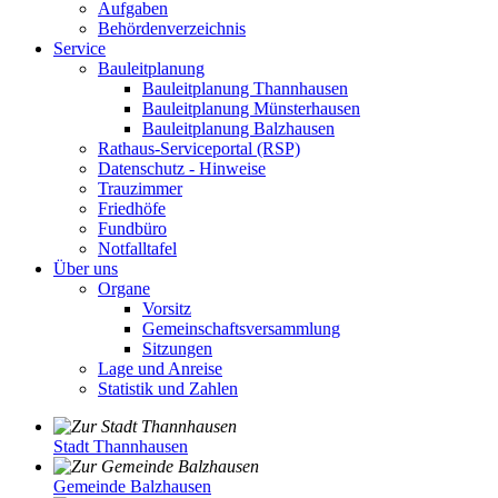
Aufgaben
Behördenverzeichnis
Service
Bauleitplanung
Bauleitplanung Thannhausen
Bauleitplanung Münsterhausen
Bauleitplanung Balzhausen
Rathaus-Serviceportal (RSP)
Datenschutz - Hinweise
Trauzimmer
Friedhöfe
Fundbüro
Notfalltafel
Über uns
Organe
Vorsitz
Gemeinschaftsversammlung
Sitzungen
Lage und Anreise
Statistik und Zahlen
Stadt Thannhausen
Gemeinde Balzhausen