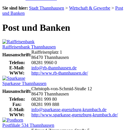
Sie sind hier:
Stadt Thannhausen
>
Wirtschaft & Gewerbe
>
Post
und Banken
Post und Banken
Raiffeisenbank Thannhausen
Raiffeisenplatz 1
Hausanschrift:
86470 Thannhausen
Telefon:
08281 9960 0
E-Mail:
info@rb-thannhausen.de
WWW:
http://www.rb-thannhausen.de/
Sparkasse Thannhausen
Christoph-von-Schmid-Straße 12
Hausanschrift:
86470 Thannhausen
Telefon:
08281 999 80
Fax:
08281 999 888
E-Mail:
info@sparkasse-guenzburg-krumbach.de
WWW:
http://www.sparkasse-guenzburg-krumbach.de/
Postfiliale 534 Thannhausen