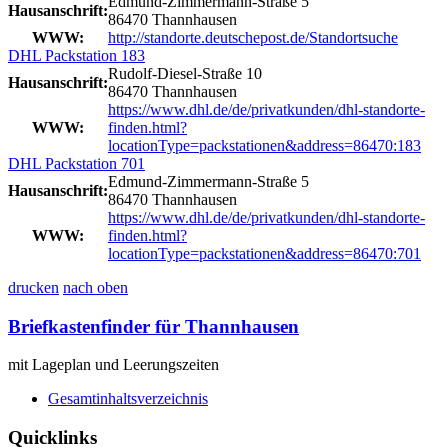
Edmund-Zimmermann-Straße 5
Hausanschrift:
86470 Thannhausen
WWW:
http://standorte.deutschepost.de/Standortsuche
DHL Packstation 183
Rudolf-Diesel-Straße 10
Hausanschrift:
86470 Thannhausen
https://www.dhl.de/de/privatkunden/dhl-standorte-
WWW:
finden.html?
locationType=packstationen&address=86470:183
DHL Packstation 701
Edmund-Zimmermann-Straße 5
Hausanschrift:
86470 Thannhausen
https://www.dhl.de/de/privatkunden/dhl-standorte-
WWW:
finden.html?
locationType=packstationen&address=86470:701
drucken
nach oben
Briefkastenfinder für Thannhausen
mit Lageplan und Leerungszeiten
Gesamtinhaltsverzeichnis
Quicklinks