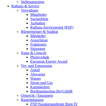
Stellenanzeigen
Rathaus & Service
Verwaltung
Mitarbeiter
Sachgebiete
Aufgaben
Rathaus-Serviceportal (RSP)
Bürgermeister & Stadtrat
Mitglieder
Ausschüsse
Fraktionen
Sitzungen
Natur & Umwelt
Photovoltaik
European Energy Award
Ver- und Entsorgung
Abfall
Abwasser
Wasser
Strom und Gas
Kaminkehrer
Breitbandausbau BayGibitR
Ortsrecht / Satzungen
Bauleitplanung
FNP Nasskiesausbeute Burg IV