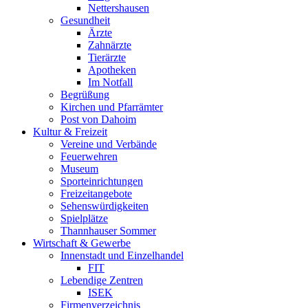
Nettershausen
Gesundheit
Ärzte
Zahnärzte
Tierärzte
Apotheken
Im Notfall
Begrüßung
Kirchen und Pfarrämter
Post von Dahoim
Kultur & Freizeit
Vereine und Verbände
Feuerwehren
Museum
Sporteinrichtungen
Freizeitangebote
Sehenswürdigkeiten
Spielplätze
Thannhauser Sommer
Wirtschaft & Gewerbe
Innenstadt und Einzelhandel
FIT
Lebendige Zentren
ISEK
Firmenverzeichnis