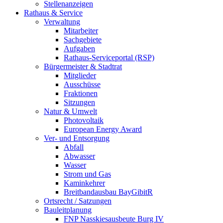
Stellenanzeigen
Rathaus & Service
Verwaltung
Mitarbeiter
Sachgebiete
Aufgaben
Rathaus-Serviceportal (RSP)
Bürgermeister & Stadtrat
Mitglieder
Ausschüsse
Fraktionen
Sitzungen
Natur & Umwelt
Photovoltaik
European Energy Award
Ver- und Entsorgung
Abfall
Abwasser
Wasser
Strom und Gas
Kaminkehrer
Breitbandausbau BayGibitR
Ortsrecht / Satzungen
Bauleitplanung
FNP Nasskiesausbeute Burg IV