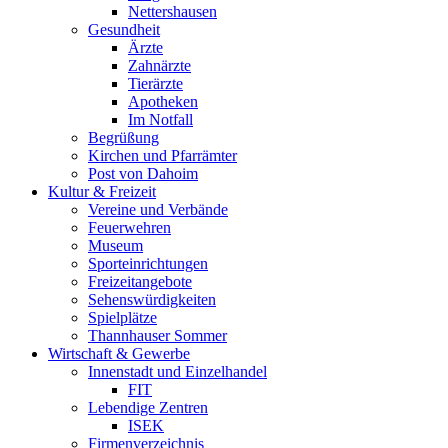
Nettershausen
Gesundheit
Ärzte
Zahnärzte
Tierärzte
Apotheken
Im Notfall
Begrüßung
Kirchen und Pfarrämter
Post von Dahoim
Kultur & Freizeit
Vereine und Verbände
Feuerwehren
Museum
Sporteinrichtungen
Freizeitangebote
Sehenswürdigkeiten
Spielplätze
Thannhauser Sommer
Wirtschaft & Gewerbe
Innenstadt und Einzelhandel
FIT
Lebendige Zentren
ISEK
Firmenverzeichnis