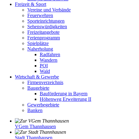
Freizeit & Sport
Vereine und Verbände
Feuerwehren
Sporteinrichtungen
Sehenswürdigkeiten
Freizeitangebote
Ferienprogramm
Spielplätze
Naherholung
Radfahren
Wandern
POI
Wald
Wirtschaft & Gewerbe
Firmenverzeichnis
Baugebiete
Bauförderung in Bayern
Höhenweg Erweiterung II
Gewerbegebiete
Banken
VGem Thannhausen
Stadt Thannhausen