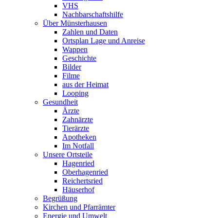
VHS
Nachbarschaftshilfe
Über Münsterhausen
Zahlen und Daten
Ortsplan Lage und Anreise
Wappen
Geschichte
Bilder
Filme
aus der Heimat
Looping
Gesundheit
Ärzte
Zahnärzte
Tierärzte
Apotheken
Im Notfall
Unsere Ortsteile
Hagenried
Oberhagenried
Reichertsried
Häuserhof
Begrüßung
Kirchen und Pfarrämter
Energie und Umwelt