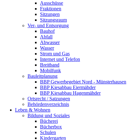
Ausschüsse
Fraktionen
Sitzungen
Sitzungsraum
Ver- und Entsorgung
Bauhof
Abfall
Abwasser
Wasser
Strom und Gas
Internet und Telefon
Breitband
Mobilfunk
Bauleitplanung
BBP Gewerbegebiet Nord - Münsterhausen
BBP Kiesabbau Eiermähder
BBP Kiesabbau Hagenmähder
Ortsrecht / Satzungen
Behördenverzeichnis
Leben & Wohnen
Bildung und Soziales
Bücherei
Bücherbox
Schulen
Kindergarten