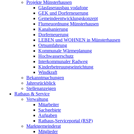
Projekte Münsterhausen
Glasfaserausbau vodafone
GEK und Dorferneuerung
Gemeindeentwicklungskonzept
Flurneuordnung Münsterhausen
Kanalsanierung
Dorferneuerung
LEBEN und WOHNEN in Münsterhausen
Ortsumfahrung
Kommunale Wärmeplanung
Hochwasserschutz
Interkommunaler Radweg
Kinderbetreuungseinrichtung
Windkraft
Bekanntmachungen
Jahresrückblick
Stellenanzeigen
Rathaus & Service
Verwaltung
Mitarbeiter
Sachgebiete
Aufgaben
Rathaus-Serviceportal (RSP)
Marktgemeinderat
Mitglieder