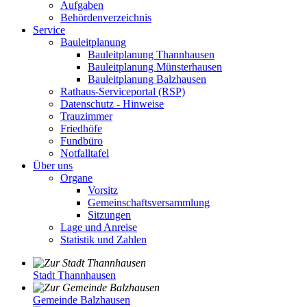
Aufgaben
Behördenverzeichnis
Service
Bauleitplanung
Bauleitplanung Thannhausen
Bauleitplanung Münsterhausen
Bauleitplanung Balzhausen
Rathaus-Serviceportal (RSP)
Datenschutz - Hinweise
Trauzimmer
Friedhöfe
Fundbüro
Notfalltafel
Über uns
Organe
Vorsitz
Gemeinschaftsversammlung
Sitzungen
Lage und Anreise
Statistik und Zahlen
Stadt Thannhausen
Gemeinde Balzhausen